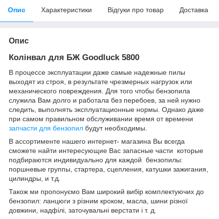
Опис
Характеристики
Відгуки про товар
Доставка
Опис
Колінвал для БЖ Goodluck 5800
В процессе эксплуатации даже самые надежные пилы
выходят из строя, в результате чрезмерных нагрузок или
механического повреждения. Для того чтобы бензопила
служила Вам долго и работала без перебоев, за ней нужно
следить, выполнять эксплуатационные нормы. Однако даже
при самом правильном обслуживании время от времени
запчасти для бензопил
будут необходимы.
В ассортименте нашего интернет- магазина Вы всегда
сможете найти интересующие Вас запасные части которые
подбираются индивидуально для каждой бензопилы:
поршневые группы, стартера, сцепления, катушки зажигания,
цилиндры, и т.д.
Також ми пропонуємо Вам широкий вибір комплектуючих до
бензопил: ланцюги з різним кроком, масла, шини різної
довжини, надфілі, заточувальні верстати і т. д.