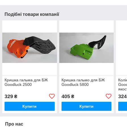
Подібні товари компанії
Кришка гальма для БЖ
Кришка гальмо для БЖ
Колі
Goodluck 2500
Goodluck 5800
Good
якос
329
405
324
₴
₴
Купити
Купити
Про нас