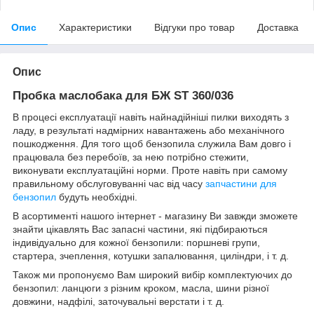
Опис
Характеристики
Відгуки про товар
Доставка
Опис
Пробка маслобака для БЖ ST 360/036
В процесі експлуатації навіть найнадійніші пилки виходять з
ладу, в результаті надмірних навантажень або механічного
пошкодження. Для того щоб бензопила служила Вам довго і
працювала без перебоїв, за нею потрібно стежити,
виконувати експлуатаційні норми. Проте навіть при самому
правильному обслуговуванні час від часу
запчастини для
бензопил
будуть необхідні.
В асортименті нашого інтернет - магазину Ви завжди зможете
знайти цікавлять Вас запасні частини, які підбираються
індивідуально для кожної бензопили: поршневі групи,
стартера, зчеплення, котушки запалювання, циліндри, і т. д.
Також ми пропонуємо Вам широкий вибір комплектуючих до
бензопил: ланцюги з різним кроком, масла, шини різної
довжини, надфілі, заточувальні верстати і т. д.