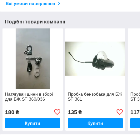
Всі умови повернення
Подібні товари компанії
Натягувач шини в зборі
Пробка бензобака для БЖ
Проб
для БЖ ST 360/036
ST 361
ST 3
180
135
117
₴
₴
Купити
Купити