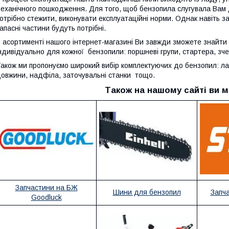
еханічного пошкодження. Для того, щоб бензопила слугувала Вам 
отрібно стежити, виконувати експлуатаційні норми. Однак навіть з
апасні частини будуть потрібні.
 асортименті нашого інтернет-магазині Ви завжди зможете знайти 
ндивідуально для кожної бензопили: поршневі групи, стартера, з
акож ми пропонуємо широкий вибір комплектуючих до бензопил: лан
овжини, надфіла, заточувальні станки тощо.
Також на нашому сайті ви м
Запчастини на БЖ
Шини для бензопил
Запч
Goodluck