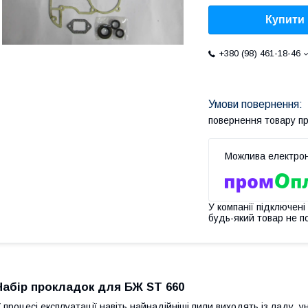
Купити
+380 (98) 461-18-46
повернення товару п
У компанії підключені
будь-який товар не п
Набір прокладок для БЖ ST 660
 процесі експлуатації навіть найнадійніші пили виходять із ладу,