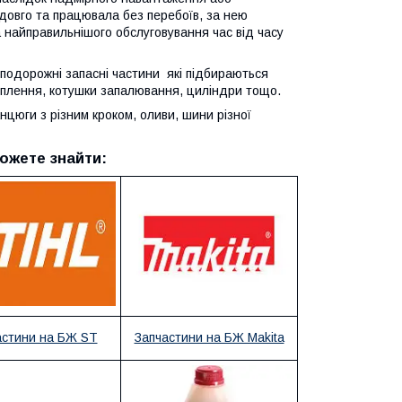
довго та працювала без перебоїв, за нею
а найправильнішого обслуговування час від часу
подорожні запасні частини які підбираються
чеплення, котушки запалювання, циліндри тощо.
цюги з різним кроком, оливи, шини різної
ожете знайти:
астини на БЖ ST
Запчастини на БЖ Makita