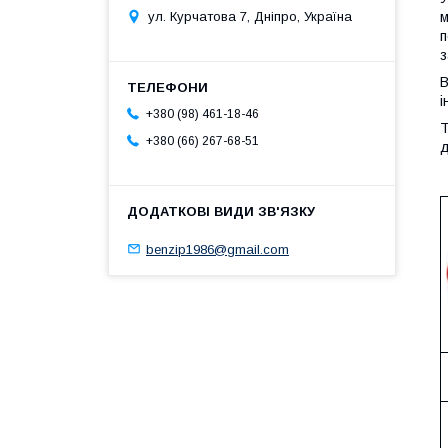
м
ул. Курчатова 7, Дніпро, Україна
п
з
В
і
+380 (98) 461-18-46
Т
+380 (66) 267-68-51
д
benzip1986@gmail.com