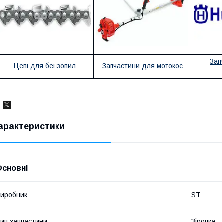
Зап
Цепі для бензопил
Запчастини для мотокос
арактеристики
Основні
иробник
ST
ип запчастини
Зірочка