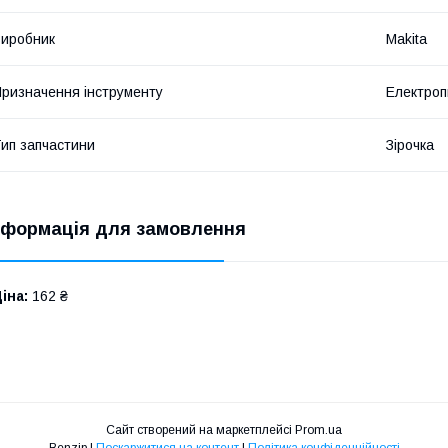
иробник
Makita
ризначення інструменту
Електроп
ип запчастини
Зірочка
нформація для замовлення
іна:
162 ₴
Сайт створений на маркетплейсі
Prom.ua
Benzip |
Поскаржитися на контент
|
Політика конфіденційності