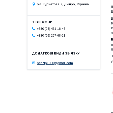
ул. Курчатова 7, Дніпро, Україна
Ш
8
В
м
с
+380 (98) 461-18-46
з
+380 (66) 267-68-51
В
п
ц
Т
д
benzip1986@gmail.com