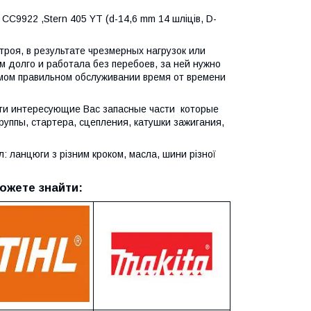
C9922 ,Stern 405 YT (d-14,6 mm 14 шліців, D-
роя, в результате чрезмерных нагрузок или
 долго и работала без перебоев, за ней нужно
мом правильном обслуживании время от времени
йти интересующие Вас запасные части которые
ппы, стартера, сцепления, катушки зажигания,
 ланцюги з різним кроком, масла, шини різної
ожете знайти: