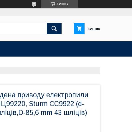
Кошик
Кошик
дена приводу електропили
Ц99220, Sturm CC9922 (d-
ліців,D-85,6 mm 43 шліців)