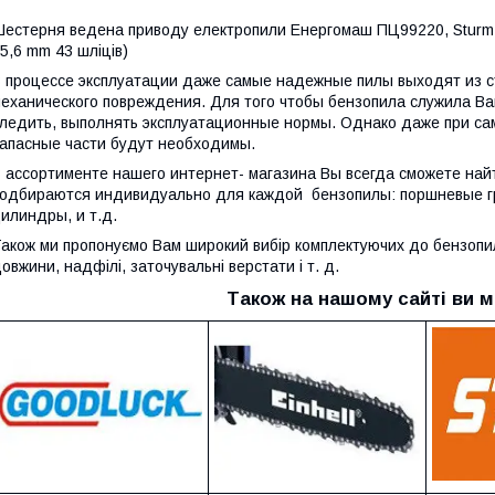
естерня ведена приводу електропили Енергомаш ПЦ99220, Sturm C
5,6 mm 43 шліців)
 процессе эксплуатации даже самые надежные пилы выходят из ст
еханического повреждения. Для того чтобы бензопила служила Вам
ледить, выполнять эксплуатационные нормы. Однако даже при са
апасные части будут необходимы.
 ассортименте нашего интернет- магазина Вы всегда сможете на
одбираются индивидуально для каждой бензопилы: поршневые гру
илиндры, и т.д.
акож ми пропонуємо Вам широкий вибір комплектуючих до бензопил:
овжини, надфілі, заточувальні верстати і т. д.
Також на нашому сайті ви м