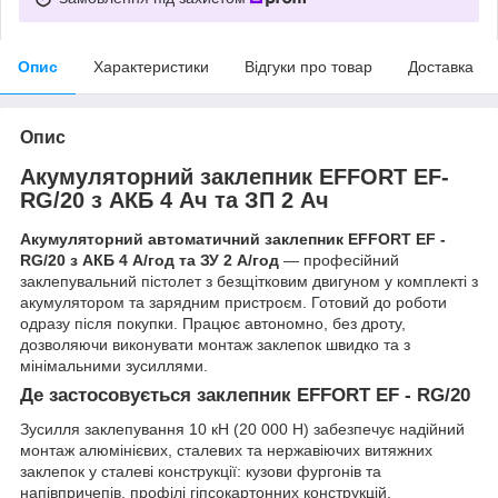
Опис
Характеристики
Відгуки про товар
Доставка
Опис
Акумуляторний заклепник EFFORT EF-
RG/20 з АКБ 4 Ач та ЗП 2 Ач
Акумуляторний автоматичний заклепник EFFORT EF -
RG/20 з АКБ 4 А/год та ЗУ 2 А/год
— професійний
заклепувальний пістолет з безщітковим двигуном у комплекті з
акумулятором та зарядним пристроєм. Готовий до роботи
одразу після покупки. Працює автономно, без дроту,
дозволяючи виконувати монтаж заклепок швидко та з
мінімальними зусиллями.
Де застосовується заклепник EFFORT EF - RG/20
Зусилля заклепування 10 кН (20 000 Н) забезпечує надійний
монтаж алюмінієвих, сталевих та нержавіючих витяжних
заклепок у сталеві конструкції: кузови фургонів та
напівпричепів, профілі гіпсокартонних конструкцій,