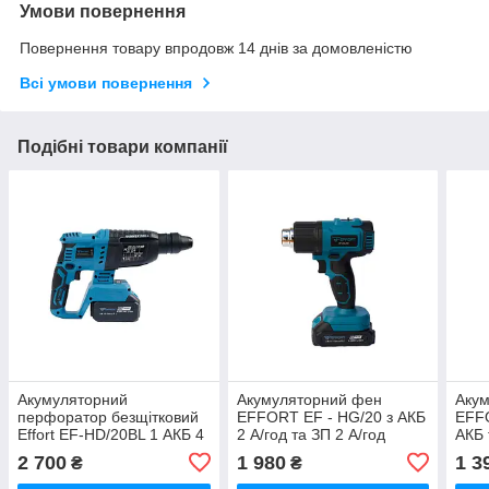
Умови повернення
Повернення товару впродовж 14 днів за домовленістю
Всі умови повернення
Подібні товари компанії
Акумуляторний
Акумуляторний фен
Аку
перфоратор безщітковий
EFFORT EF - HG/20 з АКБ
EFFO
Effort EF-HD/20BL 1 АКБ 4
2 А/год та ЗП 2 А/год
АКБ 
А/год силовий
2 700
1 980
1 3
₴
₴