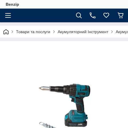
Benzip
Товари та послуги
Акумуляторний Інструмент
Акуму