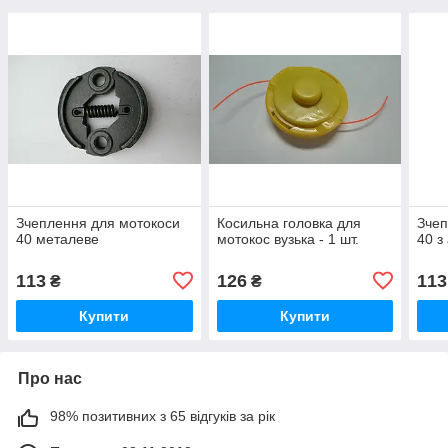
Зчеплення для мотокоси
Косильна головка для
Зчеп
40 металеве
мотокос вузька - 1 шт.
40 з
113
126
113
₴
₴
Купити
Купити
Про нас
98% позитивних з 65 відгуків за рік