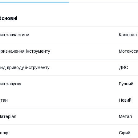
Основні
ип запчастини
Колінвал
ризначення інструменту
Мотокос
ид приводу інструменту
ДВС
ип запуску
Ручний
Стан
Новий
атеріал
Метал
олір
Сірий