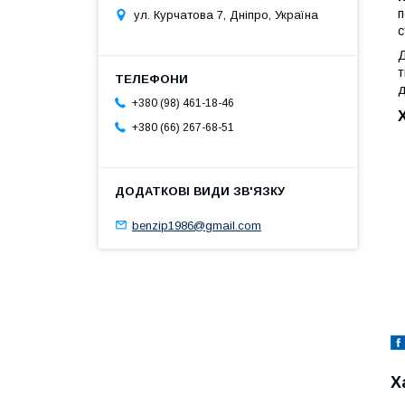
п
ул. Курчатова 7, Дніпро, Україна
с
Д
т
д
+380 (98) 461-18-46
+380 (66) 267-68-51
benzip1986@gmail.com
Х