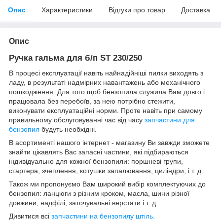
Опис
Характеристики
Відгуки про товар
Доставка
Опис
Ручка гальма для б/п ST 230/250
В процесі експлуатації навіть найнадійніші пилки виходять з
ладу, в результаті надмірних навантажень або механічного
пошкодження. Для того щоб бензопила служила Вам довго і
працювала без перебоїв, за нею потрібно стежити,
виконувати експлуатаційні норми. Проте навіть при самому
правильному обслуговуванні час від часу
запчастини для
бензопил
будуть необхідні.
В асортименті нашого інтернет - магазину Ви завжди зможете
знайти цікавлять Вас запасні частини, які підбираються
індивідуально для кожної бензопили: поршневі групи,
стартера, зчеплення, котушки запалювання, циліндри, і т. д.
Також ми пропонуємо Вам широкий вибір комплектуючих до
бензопил: ланцюги з різним кроком, масла, шини різної
довжини, надфілі, заточувальні верстати і т. д.
Дивитися всі
запчастини на бензопилу штіль.