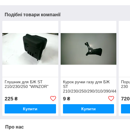
Подібні товари компанії
Глушник для БЖ ST
Курок ручки газу для БЖ
Порш
210/230/250 "WINZOR"
ST
230
210/230/250/290/310/390/440/460/
225
9
720
₴
₴
Купити
Купити
Про нас