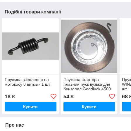
Подібні товари компанії
Пружина зчеплення на
Пружина стартера
Пруж
мотокосу 8 витків - 1 шт.
плавний пуск вузька для
WINZ
бензопил Goodluck 4500
шт.
18
54
68
₴
₴
Купити
Купити
Про нас