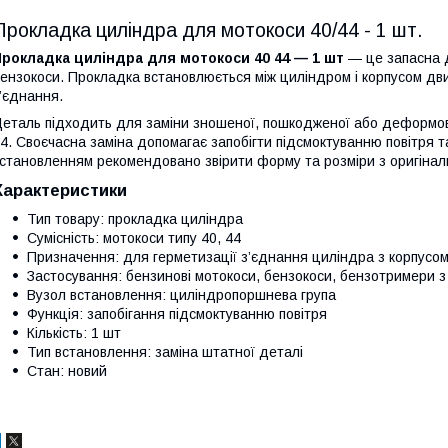
Прокладка циліндра для мотокоси 40/44 - 1 шт.
рокладка циліндра для мотокоси 40 44 — 1 шт
— це запасна д
ензокоси. Прокладка встановлюється між циліндром і корпусом дв
’єднання.
еталь підходить для заміни зношеної, пошкодженої або деформова
4. Своєчасна заміна допомагає запобігти підсмоктуванню повітря 
становленням рекомендовано звірити форму та розміри з оригіна
Характеристики
Тип товару: прокладка циліндра
Сумісність: мотокоси типу 40, 44
Призначення: для герметизації з’єднання циліндра з корпусо
Застосування: бензинові мотокоси, бензокоси, бензотримери 
Вузол встановлення: циліндропоршнева група
Функція: запобігання підсмоктуванню повітря
Кількість: 1 шт
Тип встановлення: заміна штатної деталі
Стан: новий