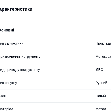
арактеристики
Основні
ип запчастини
Проклад
ризначення інструменту
Мотокос
ид приводу інструменту
ДВС
ип запуску
Ручний
Стан
Новий
атеріал
Метал