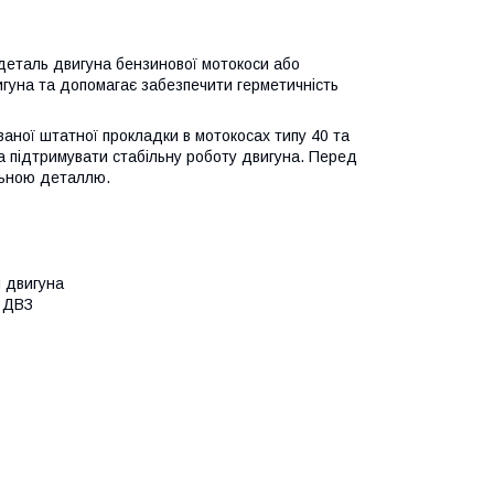
еталь двигуна бензинової мотокоси або
игуна та допомагає забезпечити герметичність
ної штатної прокладки в мотокосах типу 40 та
та підтримувати стабільну роботу двигуна. Перед
льною деталлю.
м двигуна
з ДВЗ