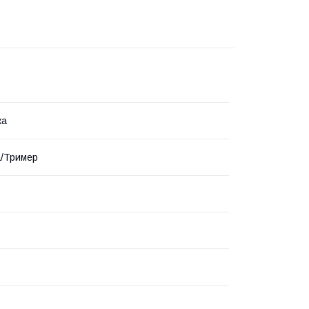
ка
а/Тример