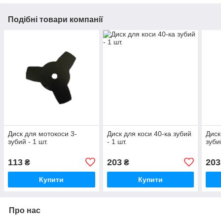
Подібні товари компанії
Диск для мотокоси 3-
Диск для коси 40-ка зубий
Диск
зубий - 1 шт.
- 1 шт.
зуби
113
203
203
₴
₴
Купити
Купити
Про нас