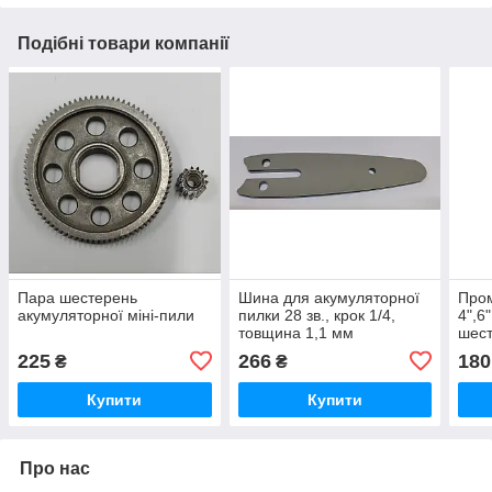
Подібні товари компанії
Пара шестерень
Шина для акумуляторної
Пром
акумуляторної міні-пили
пилки 28 зв., крок 1/4,
4",6
товщина 1,1 мм
шест
вста
225
266
180
₴
₴
Купити
Купити
Про нас