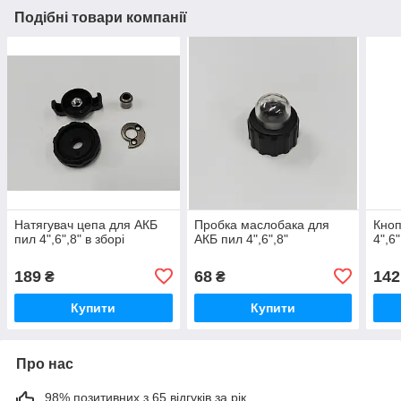
Подібні товари компанії
Натягувач цепа для АКБ
Пробка маслобака для
Кноп
пил 4",6",8" в зборі
АКБ пил 4",6",8"
4",6"
189
68
142
₴
₴
Купити
Купити
Про нас
98% позитивних з 65 відгуків за рік