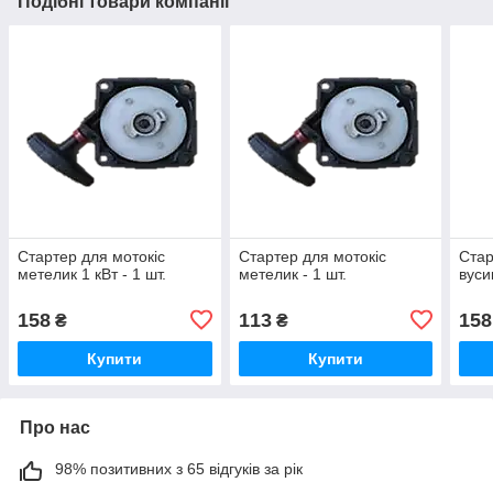
Подібні товари компанії
Стартер для мотокіс
Стартер для мотокіс
Стар
метелик 1 кВт - 1 шт.
метелик - 1 шт.
вуси
158
113
158
₴
₴
Купити
Купити
Про нас
98% позитивних з 65 відгуків за рік