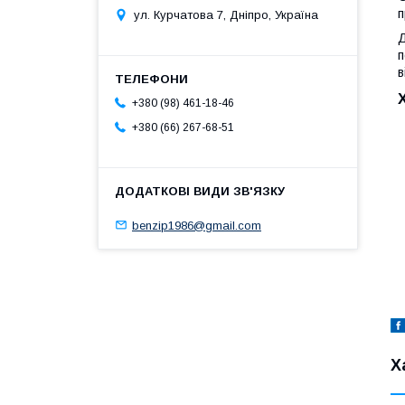
п
ул. Курчатова 7, Дніпро, Україна
Д
п
в
+380 (98) 461-18-46
+380 (66) 267-68-51
benzip1986@gmail.com
Х