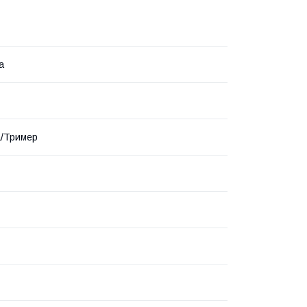
а
а/Тример