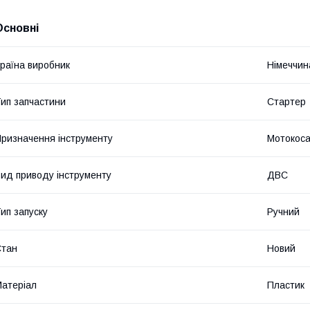
Основні
раїна виробник
Німеччин
ип запчастини
Стартер
ризначення інструменту
Мотокос
ид приводу інструменту
ДВС
ип запуску
Ручний
Стан
Новий
атеріал
Пластик