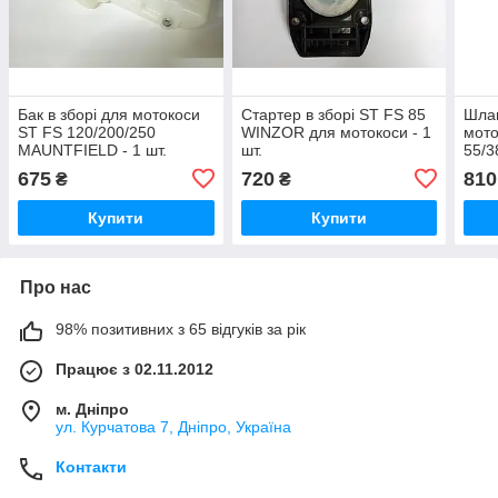
Бак в зборі для мотокоси
Стартер в зборі ST FS 85
Шлан
ST FS 120/200/250
WINZOR для мотокоси - 1
мото
MAUNTFIELD - 1 шт.
шт.
55/3
бак+
675
720
810
₴
₴
Купити
Купити
Про нас
98% позитивних з 65 відгуків за рік
Працює з 02.11.2012
м. Дніпро
ул. Курчатова 7, Дніпро, Україна
Контакти