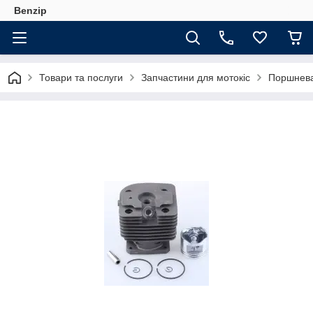
Benzip
Товари та послуги
Запчастини для мотокіс
Поршнева