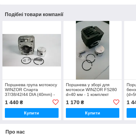
Подібні товари компанії
Поршнева група мотокосу
Поршнева у зборі для
Порш
WINZOR Спарта
мотокоси WINZOR FS280
бенз
37/38/42/44 DIA (40mm) -
d=40 мм - 1 комплект
(d=
1 комплект
1 440
1 170
1 4
₴
₴
Купити
Купити
Про нас