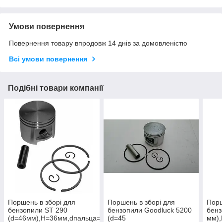
Умови повернення
Повернення товару впродовж 14 днів за домовленістю
Всі умови повернення
Подібні товари компанії
Поршень в зборі для
Поршень в зборі для
Порш
бензопили ST 290
бензопили Goodluck 5200
бенз
(d=46мм),H=36мм,dпальца=10мм
(d=45
мм)