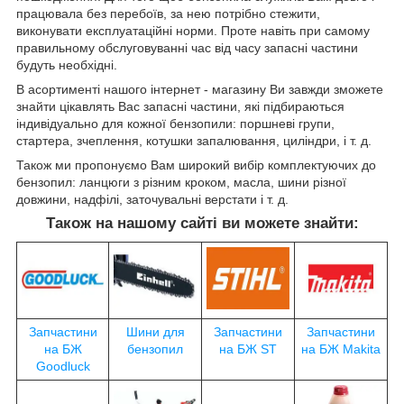
працювала без перебоїв, за нею потрібно стежити,
виконувати експлуатаційні норми. Проте навіть при самому
правильному обслуговуванні час від часу запасні частини
будуть необхідні.
В асортименті нашого інтернет - магазину Ви завжди зможете
знайти цікавлять Вас запасні частини, які підбираються
індивідуально для кожної бензопили: поршневі групи,
стартера, зчеплення, котушки запалювання, циліндри, і т. д.
Також ми пропонуємо Вам широкий вибір комплектуючих до
бензопил: ланцюги з різним кроком, масла, шини різної
довжини, надфілі, заточувальні верстати і т. д.
Також на нашому сайті ви можете знайти:
Запчастини
Шини для
Запчастини
Запчастини
на БЖ
бензопил
на БЖ ST
на БЖ Makita
Goodluck