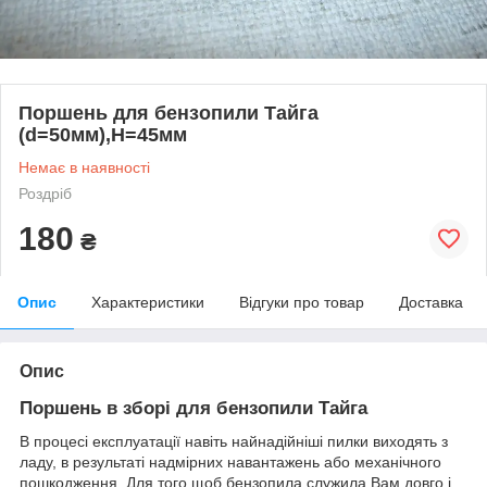
Поршень для бензопили Тайга
(d=50мм),H=45мм
Немає в наявності
Роздріб
180
₴
Опис
Характеристики
Відгуки про товар
Доставка
Опис
Поршень в зборі для бензопили Тайга
В процесі експлуатації навіть найнадійніші пилки виходять з
ладу, в результаті надмірних навантажень або механічного
пошкодження. Для того щоб бензопила служила Вам довго і