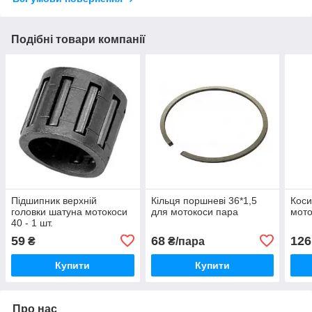
Подібні товари компанії
Підшипник верхній
Кільця поршневі 36*1,5
Коси
головки шатуна мотокоси
для мотокоси пара
мото
40 - 1 шт.
59
68
126
₴
₴/пара
Купити
Купити
Про нас