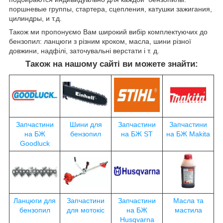
поршневые группы, стартера, сцепления, катушки зажигания,
цилиндры, и т.д.
Також ми пропонуємо Вам широкий вибір комплектуючих до
бензопил: ланцюги з різним кроком, масла, шини різної
довжини, надфілі, заточувальні верстати і т. д.
Також на нашому сайті ви можете знайти:
Запчастини
Шини для
Запчастини
Запчастини
на БЖ
бензопил
на БЖ ST
на БЖ Makita
Goodluck
Ланцюги для
Запчастини
Запчастини
Масла та
бензопил
для мотокіс
на БЖ
мастила
Husqvarna