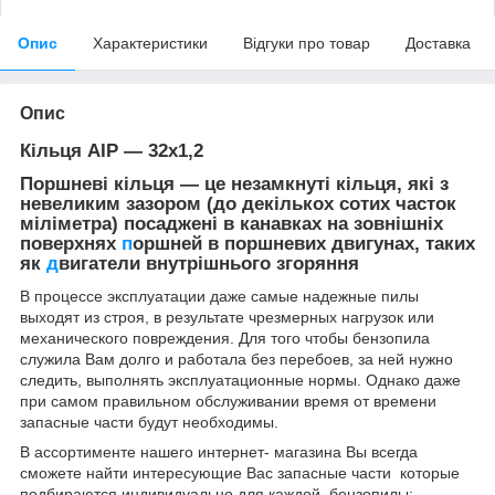
Опис
Характеристики
Відгуки про товар
Доставка
Опис
Кільця AIP ― 32х1,2
Поршневі кільця — це незамкнуті кільця, які з
невеликим зазором (до декількох сотих часток
міліметра) посаджені в канавках на зовнішніх
поверхнях
п
оршней в поршневих двигунах, таких
як
д
вигатели внутрішнього згоряння
В процессе эксплуатации даже самые надежные пилы
выходят из строя, в результате чрезмерных нагрузок или
механического повреждения. Для того чтобы бензопила
служила Вам долго и работала без перебоев, за ней нужно
следить, выполнять эксплуатационные нормы. Однако даже
при самом правильном обслуживании время от времени
запасные части будут необходимы.
В ассортименте нашего интернет- магазина Вы всегда
сможете найти интересующие Вас запасные части которые
подбираются индивидуально для каждой бензопилы: