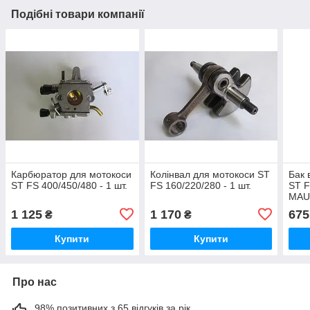
Подібні товари компанії
Карбюратор для мотокоси
Колінвал для мотокоси ST
Бак 
ST FS 400/450/480 - 1 шт.
FS 160/220/280 - 1 шт.
ST F
MAUN
1 125
1 170
675
₴
₴
Купити
Купити
Про нас
98% позитивних з 65 відгуків за рік