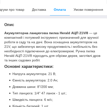
ідгуки про товар
Доставка
Оплата
Умови повернення
Опис
Акумуляторна ланцюгова пилка Herald АЦП 21V/8
— це
компактний і потужний інструмент, призначений для зручної
роботи в саду та на дачі. Вона оснащена акумулятором на
21V, що забезпечує високу продуктивність і мобільність без
необхідності підключення до електромережі. Ручна пилка
Herald АЦП 21V/8 підходить для обрізки дерев, заготівлі дров
та інших садових робіт.
Основні характеристики:
Напруга акумулятора: 21 В;
Ємність акумулятора: 2.0 Ач;
Довжина шини: 8"/200 мм;
Тип ланцюга: 1/4" 47 ланок - 1 шт.;
Швидкість ланцюга: 6 м/с;
Кількість батарей: 1 шт.