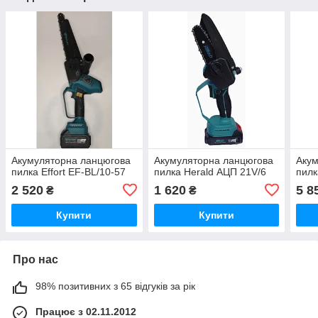
Акумуляторна ланцюгова
Акумуляторна ланцюгова
Акум
пилка Effort EF-BL/10-57
пилка Herald АЦП 21V/6
пилк
2 520
1 620
5 8
₴
₴
Купити
Купити
Про нас
98% позитивних з 65 відгуків за рік
Працює з 02.11.2012