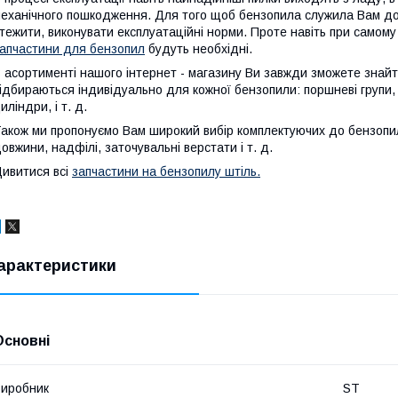
еханічного пошкодження. Для того щоб бензопила служила Вам дов
тежити, виконувати експлуатаційні норми. Проте навіть при самому
апчастини для бензопил
будуть необхідні.
 асортименті нашого інтернет - магазину Ви завжди зможете знайти
ідбираються індивідуально для кожної бензопили: поршневі групи,
иліндри, і т. д.
акож ми пропонуємо Вам широкий вибір комплектуючих до бензопил:
овжини, надфілі, заточувальні верстати і т. д.
ивитися всі
запчастини на бензопилу штіль.
арактеристики
Основні
иробник
ST