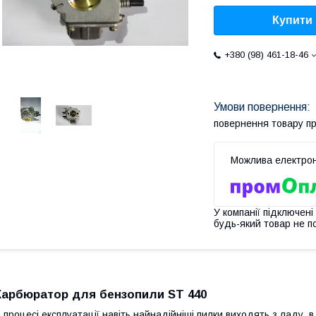
Купити
+380 (98) 461-18-46
повернення товару п
У компанії підключені
будь-який товар не п
Карбюратор для бензопили ST 440
 процесі експлуатації навіть найнадійніші пилки виходять з ладу, 