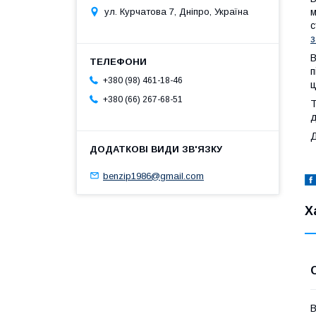
м
ул. Курчатова 7, Дніпро, Україна
с
з
В
п
+380 (98) 461-18-46
ц
+380 (66) 267-68-51
Т
д
Д
benzip1986@gmail.com
Х
В