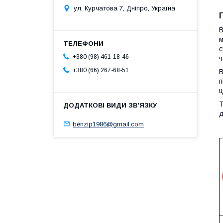
ул. Курчатова 7, Дніпро, Україна
В
м
с
+380 (98) 461-18-46
ч
+380 (66) 267-68-51
В
п
ц
Т
д
benzip1986@gmail.com