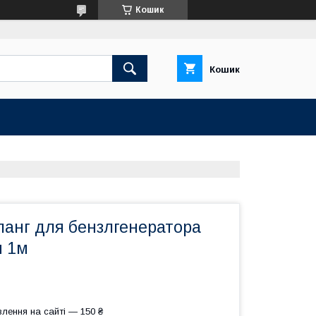
Кошик
Кошик
анг для бензлгенератора
м 1м
лення на сайті — 150 ₴