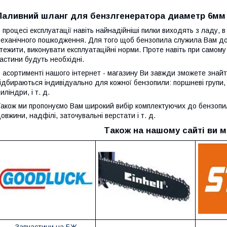
Паливний шланг для бензлгенератора диаметр 6мм
 процесі експлуатації навіть найнадійніші пилки виходять з ладу, 
еханічного пошкодження. Для того щоб бензопила служила Вам дов
тежити, виконувати експлуатаційні норми. Проте навіть при самому
астини будуть необхідні.
 асортименті нашого інтернет - магазину Ви завжди зможете знайти
ідбираються індивідуально для кожної бензопили: поршневі групи,
иліндри, і т. д.
акож ми пропонуємо Вам широкий вибір комплектуючих до бензопил:
овжини, надфілі, заточувальні верстати і т. д.
Також на нашому сайті ви м
Запчастини на БЖ