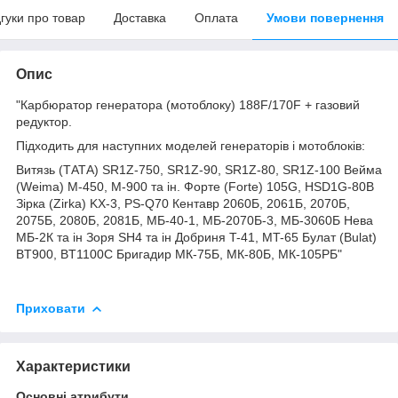
дгуки про товар
Доставка
Оплата
Умови повернення
Опис
"Карбюратор генератора (мотоблоку) 188F/170F + газовий
редуктор.
Підходить для наступних моделей генераторів і мотоблоків:
Витязь (ТАТА) SR1Z-750, SR1Z-90, SR1Z-80, SR1Z-100 Вейма
(Weima) M-450, M-900 та ін. Форте (Forte) 105G, HSD1G-80B
Зірка (Zirka) KX-3, PS-Q70 Кентавр 2060Б, 2061Б, 2070Б,
2075Б, 2080Б, 2081Б, МБ-40-1, МБ-2070Б-3, МБ-3060Б Нева
МБ-2К та ін Зоря SH4 та ін Добриня T-41, MT-65 Булат (Bulat)
BT900, BT1100C Бригадир МК-75Б, МК-80Б, МК-105РБ"
Приховати
Характеристики
Основні атрибути