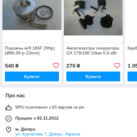
Поршень м/б 186F (9Hp)
Амортизатори генератора
Карб
(Ø86,00 p-23mm)
GX 178/188 10мм 5-6 кВт
540
270
1 0
₴
₴
Купити
Купити
Про нас
98% позитивних з 65 відгуків за рік
Працює з 02.11.2012
м. Дніпро
ул. Курчатова 7, Дніпро, Україна