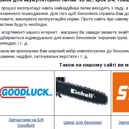
 процесі експлуатації навіть найнадійніші пилки виходять з ладу, 
еханічного пошкодження. Для того щоб бензопила служила Вам дов
тежити, виконувати експлуатаційні норми. Проте навіть при самому
астини будуть необхідні.
 асортименті нашого інтернет - магазину Ви завжди зможете знайти
ідбираються індивідуально для кожної бензопили: поршневі групи,
иліндри, і т. д.
акож ми пропонуємо Вам широкий вибір комплектуючих до бензопил:
овжини, надфілі, заточувальні верстати і т. д.
Також на нашому сайті ви м
Запчастини на БЖ
Шини для бензопил
Запч
Goodluck