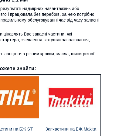
в результаті надмірних навантажень або
го і працювала без перебоїв, за нею потрібно
 правильному обслуговуванні час від часу запасні
 цікавлять Вас запасні частини, які
 стартера, зчеплення, котушки запалювання,
 ланцюги з різним кроком, масла, шини різної
ожете знайти:
астини на БЖ ST
Запчастини на БЖ Makita