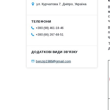
ул. Курчатова 7, Дніпро, Україна
В
м
с
ч
В
+380 (98) 461-18-46
п
+380 (66) 267-68-51
ц
Т
д
benzip1986@gmail.com