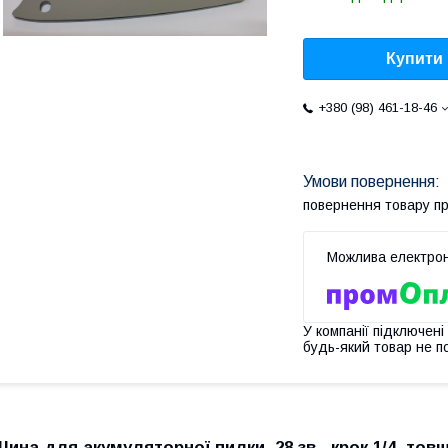
Купити
+380 (98) 461-18-46
повернення товару п
У компанії підключені
будь-який товар не п
Шина для акумуляторної пилки 28 зв., крок 1/4, тов