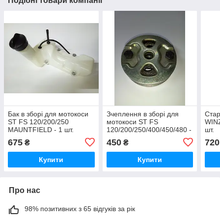
Подібні товари компанії
Бак в зборі для мотокоси
Зчеплення в зборі для
Стар
ST FS 120/200/250
мотокоси ST FS
WINZ
MAUNTFIELD - 1 шт.
120/200/250/400/450/480 -
шт.
1 шт.
675
450
720
₴
₴
Купити
Купити
Про нас
98% позитивних з 65 відгуків за рік