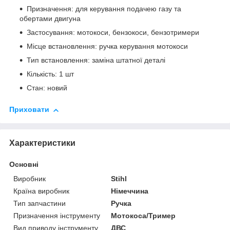
Призначення: для керування подачею газу та
обертами двигуна
Застосування: мотокоси, бензокоси, бензотримери
Місце встановлення: ручка керування мотокоси
Тип встановлення: заміна штатної деталі
Кількість: 1 шт
Стан: новий
Приховати
Характеристики
Основні
Виробник
Stihl
Країна виробник
Німеччина
Тип запчастини
Ручка
Призначення інструменту
Мотокоса/Тример
Вид приводу інструменту
ДВС