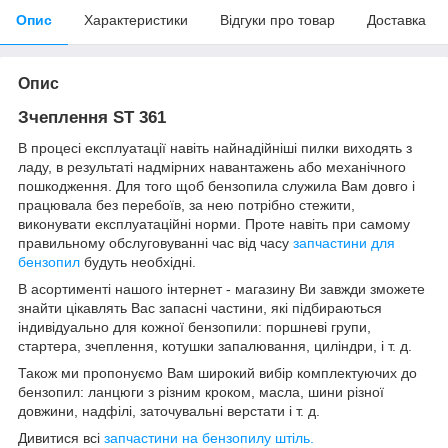
Опис
Характеристики
Відгуки про товар
Доставка
Опис
Зчеплення ST 361
В процесі експлуатації навіть найнадійніші пилки виходять з
ладу, в результаті надмірних навантажень або механічного
пошкодження. Для того щоб бензопила служила Вам довго і
працювала без перебоїв, за нею потрібно стежити,
виконувати експлуатаційні норми. Проте навіть при самому
правильному обслуговуванні час від часу
запчастини для
бензопил
будуть необхідні.
В асортименті нашого інтернет - магазину Ви завжди зможете
знайти цікавлять Вас запасні частини, які підбираються
індивідуально для кожної бензопили: поршневі групи,
стартера, зчеплення, котушки запалювання, циліндри, і т. д.
Також ми пропонуємо Вам широкий вибір комплектуючих до
бензопил: ланцюги з різним кроком, масла, шини різної
довжини, надфілі, заточувальні верстати і т. д.
Дивитися всі
запчастини на бензопилу штіль.