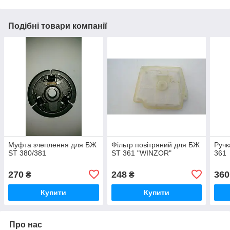
Подібні товари компанії
Муфта зчеплення для БЖ
Фільтр повітряний для БЖ
Ручк
ST 380/381
ST 361 "WINZOR"
361
270
248
360
₴
₴
Купити
Купити
Про нас