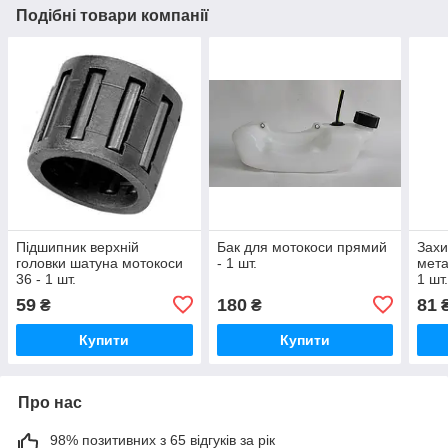
Подібні товари компанії
Підшипник верхній
Бак для мотокоси прямий
Захи
головки шатуна мотокоси
- 1 шт.
мета
36 - 1 шт.
1 шт
59
180
81
₴
₴
Купити
Купити
Про нас
98% позитивних з 65 відгуків за рік