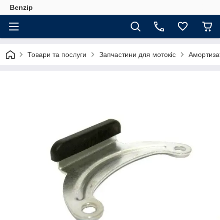
Benzip
Товари та послуги
Запчастини для мотокіс
Амортизат