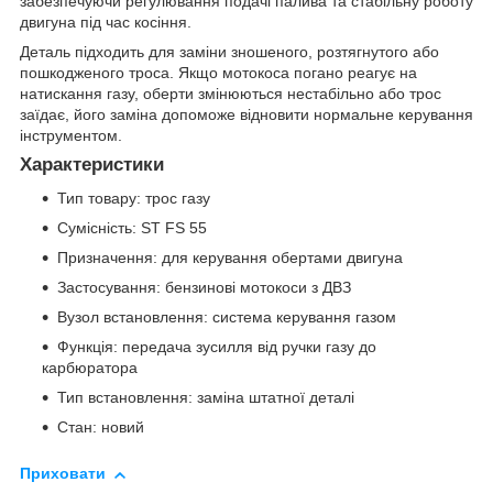
забезпечуючи регулювання подачі палива та стабільну роботу
двигуна під час косіння.
Деталь підходить для заміни зношеного, розтягнутого або
пошкодженого троса. Якщо мотокоса погано реагує на
натискання газу, оберти змінюються нестабільно або трос
заїдає, його заміна допоможе відновити нормальне керування
інструментом.
Характеристики
Тип товару: трос газу
Сумісність: ST FS 55
Призначення: для керування обертами двигуна
Застосування: бензинові мотокоси з ДВЗ
Вузол встановлення: система керування газом
Функція: передача зусилля від ручки газу до
карбюратора
Тип встановлення: заміна штатної деталі
Стан: новий
Приховати