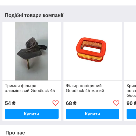
Подібні товари компанії
Тримач фільтра
Фільтр повітряний
Криш
алюмінієвий Goodluck 45
Goodluck 45 малий
пові
Good
54
68
90
₴
₴
Купити
Купити
Про нас