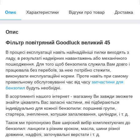
Опис
Характеристики
Відгуки про товар
Доставка
Опис
Фільтр повітряний Goodluck великий 45
В процесі експлуатації навіть найнадійніші пилки виходять з
ладу, в результаті надмірних навантажень або механічного
пошкодження. Для того щоб бензопила служила Вам довго і
працювала без перебоїв, за нею потрібно стежити,
виконувати експлуатаційні норми. Проте навіть при самому
правильному обслуговуванні час від часу
запчастини для
бензопил
будуть необхідні.
В асортименті нашого інтернет - магазину Ви завжди зможете
знайти цікавлять Вас запасні частини, які підбираються
індивідуально для кожної бензопили: поршневі групи,
стартера, зчеплення, котушки запалювання, циліндри, і т. д.
Також ми пропонуємо Вам широкий вибір комплектуючих до
бензопил: ланцюги з різним кроком, масла, шини різної
довжини, надфілі, заточувальні верстати і т. д.