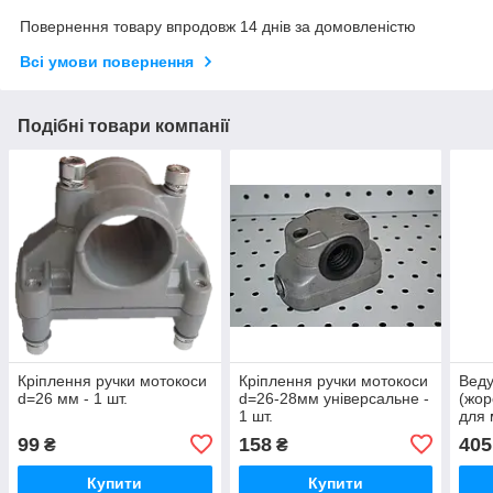
Повернення товару впродовж 14 днів за домовленістю
Всі умови повернення
Подібні товари компанії
Кріплення ручки мотокоси
Кріплення ручки мотокоси
Веду
d=26 мм - 1 шт.
d=26-28мм універсальне -
(жор
1 шт.
для 
шт.
99
158
405
₴
₴
Купити
Купити