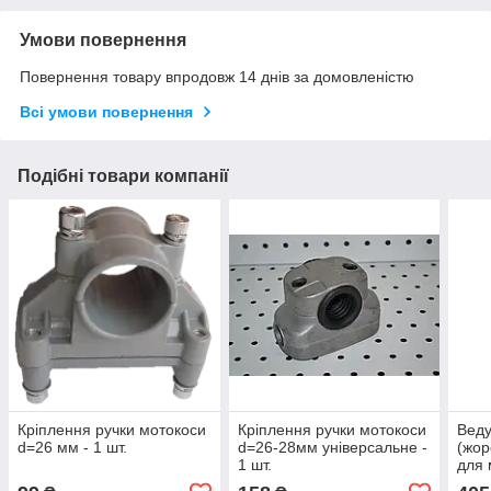
Умови повернення
Повернення товару впродовж 14 днів за домовленістю
Всі умови повернення
Подібні товари компанії
Кріплення ручки мотокоси
Кріплення ручки мотокоси
Веду
d=26 мм - 1 шт.
d=26-28мм універсальне -
(жор
1 шт.
для 
шт.