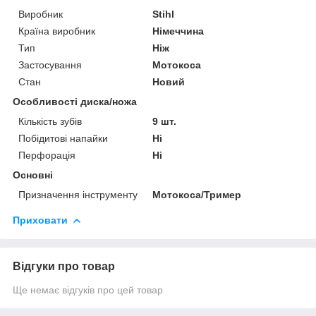
Виробник
Stihl
Країна виробник
Німеччина
Тип
Ніж
Застосування
Мотокоса
Стан
Новий
Особливості диска/ножа
Кількість зубів
9 шт.
Побідитові напайки
Ні
Перфорація
Ні
Основні
Призначення інструменту
Мотокоса/Тример
Приховати
Відгуки про товар
Ще немає відгуків про цей товар