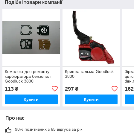
Подібні товари компанії
Комплект для ремонту
Кришка гальма Goodluck
Зірк
карбюратора бензопил
3800
цілі
Goodluck 3800
dвн.
113
297
162
₴
₴
Купити
Купити
Про нас
98% позитивних з 65 відгуків за рік