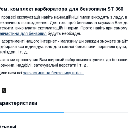
Рем. комплект карбюратора для бензопили ST 360
 процесі експлуатації навіть найнадійніші пилки виходять з ладу, 
еханічного пошкодження. Для того щоб бензопила служила Вам дов
тежити, виконувати експлуатаційні норми. Проте навіть при самому
апчастини для бензопил
будуть необхідні.
 асортименті нашого інтернет - магазину Ви завжди зможете знайти
ідбираються індивідуально для кожної бензопили: поршневі групи,
иліндри, і т. д.
акож ми пропонуємо Вам широкий вибір комплектуючих до бензопил:
овжини, надфілі, заточувальні верстати і т. д.
ивитися всі
запчастини на бензопилу штіль.
арактеристики
Основні