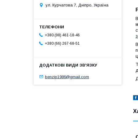
ул. Курчатова 7, Дніпро, Україна
В
м
с
+380 (98) 461-18-46
з
+380 (66) 267-68-51
В
п
ц
Т
д
benzip1986@gmail.com
Д
Х