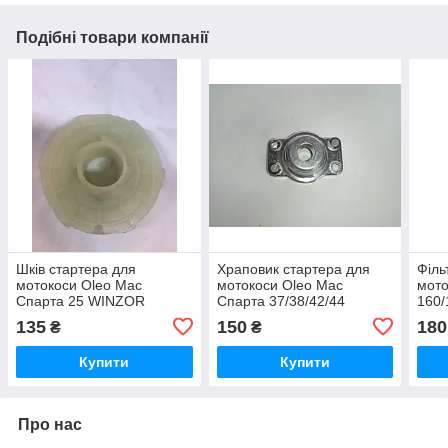
Подібні товари компанії
Шків стартера для
Храповик стартера для
Філь
мотокоси Oleo Mac
мотокоси Oleo Mac
мото
Спарта 25 WINZOR
Спарта 37/38/42/44
160/
WINZOR
WIN
135
150
180
₴
₴
Купити
Купити
Про нас