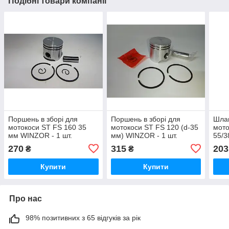
Подібні товари компанії
Поршень в зборі для
Поршень в зборі для
Шлан
мотокоси ST FS 160 35
мотокоси ST FS 120 (d-35
мото
мм WINZOR - 1 шт.
мм) WINZOR - 1 шт.
55/3
270
315
203
₴
₴
Купити
Купити
Про нас
98% позитивних з 65 відгуків за рік