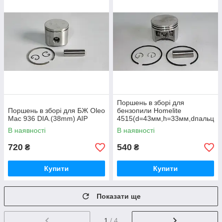
Поршень в зборі для
Поршень в зборі для БЖ Oleo
бензопили Homelite
Mac 936 DIA.(38mm) AIP
4515(d=43мм,h=33мм,dпальц
а=10мм)
В наявності
В наявності
720
540
₴
₴
Купити
Купити
Показати ще
1
/ 4