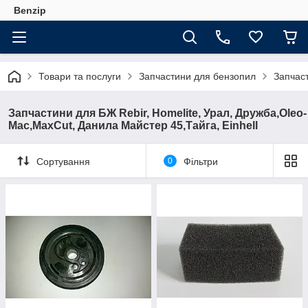
Benzip
Товари та послуги
Запчастини для бензопил
Запчаст
Запчастини для БЖ Rebir, Homelite, Урал, Дружба,Oleo-
Mac,MaxCut, Данила Майстер 45,Тайга, Einhell
Сортування
0
Фільтри