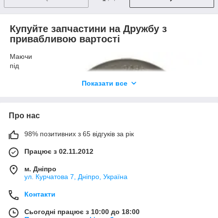
Купуйте запчастини на Дружбу з
привабливою вартості
Маючи
під
рукою
Показати все
запчаст
ини на
Дружбу
і знаючи
Про нас
пристрій
, так
98% позитивних з 65 відгуків за рік
само як
і
Працює з 02.11.2012
принцип
функціо
м. Дніпро
нування
ул. Курчатова 7, Дніпро, Україна
подібної
Контакти
бензопи
ли,
Сьогодні працює з 10:00 до 18:00
можна