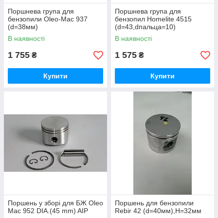
Поршнева група для
Поршнева група для
бензопили Oleo-Mac 937
бензопил Homelite 4515
(d=38мм)
(d=43,dпальца=10)
В наявності
В наявності
1 755
1 575
₴
₴
Купити
Купити
Поршень у зборі для БЖ Oleo
Поршень для бензопили
Mac 952 DIA.(45 mm) AIP
Rebir 42 (d=40мм),H=32мм