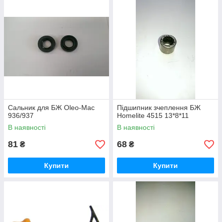
Сальник для БЖ Oleo-Mac
Підшипник зчеплення БЖ
936/937
Homelite 4515 13*8*11
В наявності
В наявності
81
68
₴
₴
Купити
Купити