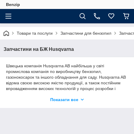
Benzip
Товари та послуги
Запчастини для бензопил
Запчас
Запчастини на БЖ Husqvarna
Швецька компанія Husqvarna AB найбільша у світі
промислова компанія по виробництву бензопил,
газонокосарок та іншого обладнання для саду. Husqvarna AB
відома своєю високою якістю продукції, а також постійним
впровадженням високих технологій у процес розробки і
виробництва садових інструментів. Найбільш надійні та
Показати все
високотехнологічні бензопили рано чи пізно можуть вийти з
ладу внаслідок випадкового механічного пошкодження або
великих навантажень. Дуже важливо вчасно робити технічний
огляд обладнання, щоб воно могло служити довго і
експлуатуватися без перебоїв, як і компанія гарантує
виробник. Навіть у випадку, якщо регулярно і правильно