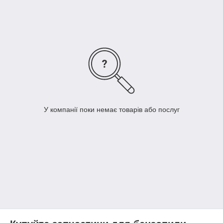
обслуговувати, наприклад, бензопилу, доведеться
періодично робити заміну запасних частин.
Наш інтернет
магазин пропонує запчастини на бензопилу Хускварна.
У компанії поки немає товарів або послуг