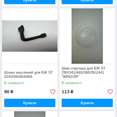
Купити
Купити
Шків стартера для БЖ ST
Шланг масляний для БЖ ST
290/341/440/360/361/441
024/036/064/066
"WINZOR"
В наявності
В наявності
90
113
₴
₴
Купити
Купити