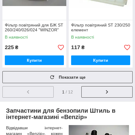
Фільтр повітряний для БЖ ST
Фільтр повітряний ST 230/250
260/240/026/024 "WINZOR"
елемент
В наявності
В наявності
225
117
₴
₴
Купити
Купити
Показати ще
1
/ 12
Запчастини для бензопили Штиль в
інтернет-магазині «Benzip»
Відвідавши інтернет-
магазин «Benzip», кожен