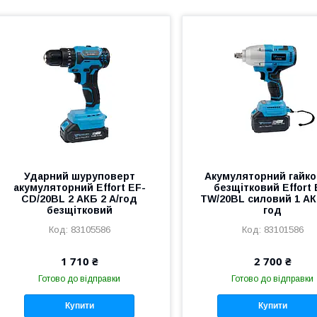
Ударний шуруповерт
Акумуляторний гайк
акумуляторний Effort EF-
безщітковий Effort 
CD/20BL 2 АКБ 2 А/год
TW/20BL силовий 1 АК
безщітковий
год
83105586
83101586
1 710 ₴
2 700 ₴
Готово до відправки
Готово до відправки
Купити
Купити