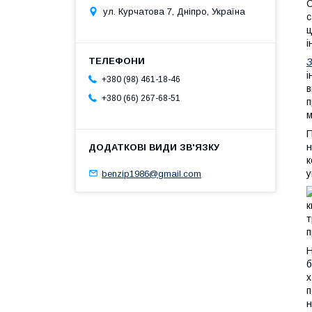
С
ул. Курчатова 7, Дніпро, Україна
с
ц
і
і
+380 (98) 461-18-46
в
+380 (66) 267-68-51
п
м
П
н
к
у
benzip1986@gmail.com
т
п
Н
б
х
п
н