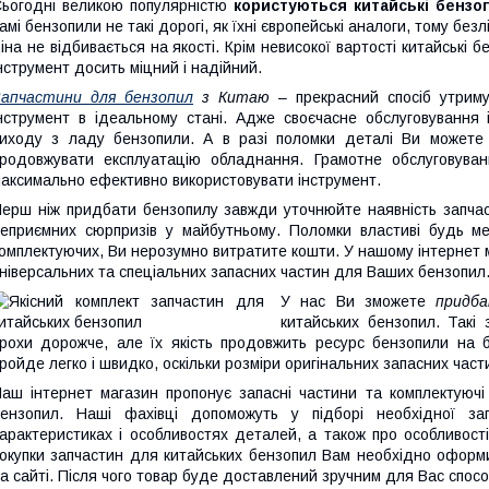
ьогодні великою популярністю
користуються китайські бензо
амі бензопили не такі дорогі, як їхні європейські аналоги, тому без
іна не відбивається на якості. Крім невисокої вартості китайські 
нструмент досить міцний і надійний.
Запчастини для бензопил
з Китаю
– прекрасний спосіб утрим
нструмент в ідеальному стані. Адже своєчасне обслуговування
иходу з ладу бензопили. А в разі поломки деталі Ви можете в
родовжувати експлуатацію обладнання. Грамотне обслуговуван
аксимально ефективно використовувати інструмент.
ерш ніж придбати бензопилу завжди уточнюйте наявність запчас
еприємних сюрпризів у майбутньому. Поломки властиві будь ме
омплектуючих, Ви нерозумно витратите кошти. У нашому інтернет 
ніверсальних та спеціальних запасних частин для Ваших бензопил
У нас Ви зможете
придба
китайських бензопил. Такі 
рохи дорожче, але їх якість продовжить ресурс бензопили на б
ройде легко і швидко, оскільки розміри оригінальних запасних част
аш інтернет магазин пропонує запасні частини та комплектуючі
ензопил. Наші фахівці допоможуть у підборі необхідної за
арактеристиках і особливостях деталей, а також про особливості
окупки запчастин для китайських бензопил Вам необхідно оформ
а сайті. Після чого товар буде доставлений зручним для Вас спос