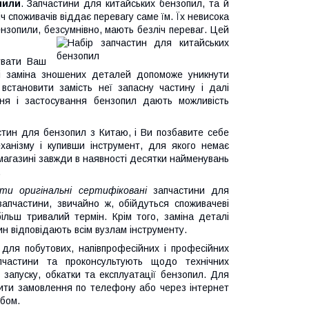
пили
. Запчастини для китайських бензопил, та й
ліч споживачів віддає перевагу саме їм. Їх невисока
бензопили, безсумнівно, мають безліч переваг. Цей
увати Ваш
 і заміна зношених деталей допоможе уникнути
становити замість неї запасну частину і далі
ня і застосування бензопил дають можливість
тин для бензопил з Китаю, і Ви позбавите себе
ханізму і купивши інструмент, для якого немає
магазині завжди в наявності десятки найменувань
.
ти оригінальні сертифіковані
запчастини для
запчастини, звичайно ж, обійдуться споживачеві
ільш тривалий термін. Крім того, заміна деталі
ин відповідають всім вузлам інструменту.
 для побутових, напівпрофесійних і професійних
пчастини та проконсультують щодо технічних
 запуску, обкатки та експлуатації бензопил. Для
ити замовлення по телефону або через інтернет
обом.