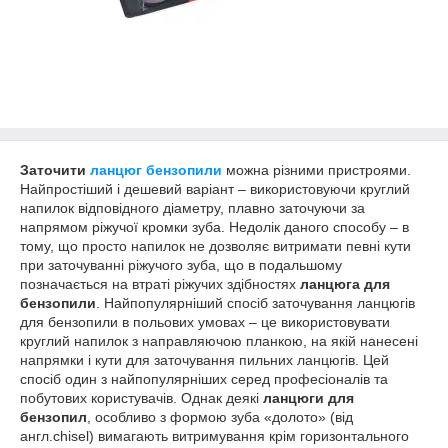
Заточити
ланцюг бензопили
можна різними пристроями.
Найпростіший і дешевий варіант – використовуючи круглий
напилок відповідного діаметру, плавно заточуючи за
напрямом ріжучої кромки зуба. Недолік даного способу – в
тому, що просто напилок не дозволяє витримати певні кути
при заточуванні ріжучого зуба, що в подальшому
позначається на втраті ріжучих здібностях
ланцюга для
бензопили
. Найпопулярніший спосіб заточування ланцюгів
для бензопили в польових умовах – це використовувати
круглий напилок з направляючою планкою, на якій нанесені
напрямки і кути для заточування пильних ланцюгів. Цей
спосіб один з найпопулярніших серед професіоналів та
побутових користувачів. Однак деякі
ланцюги для
бензопил
, особливо з формою зуба «долото» (від
англ.chisel) вимагають витримування крім горизонтального